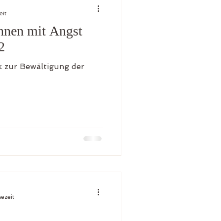
eit
nnen mit Angst
en
2
k zur Bewältigung der
sezeit