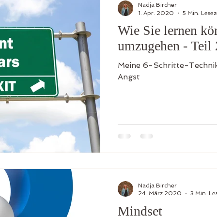
Nadja Bircher
1. Apr. 2020
5 Min. Lesez
Wie Sie lernen kö
Mut
Selbstliebe
Glaubenssätze
Familie
Loslass
umzugehen - Teil 
Meine 6-Schritte-Techni
Angst
Nadja Bircher
24. März 2020
3 Min. Le
Mindset