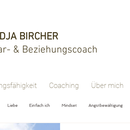
DJA BIRCHER
ar- & Beziehungscoach
ngsfähigkeit
Coaching
Über mich
Liebe
Einfach ich
Mindset
Angstbewältigung
Groll
Wut
gebrochenes Herz
Design thinking