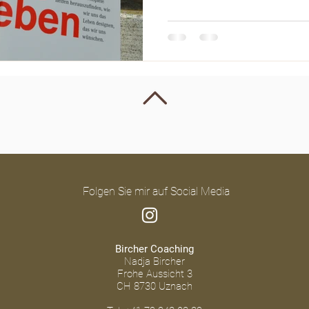
Folgen Sie mir auf Social Media
Bircher Coaching
Nadja Bircher
Frohe Aussicht 3
CH 8730 Uznach