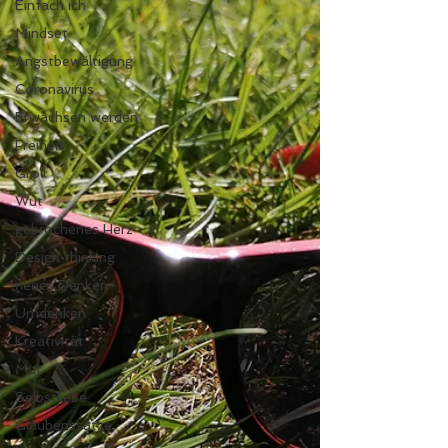
Einfach ich
Mindset
Angstbewältigung
Coronavirus
Erwachsen werden
Freiheit
Groll
Wut
gebrochenes Herz
Design thinking
neues Denken
Umdenken
Kreativität
Mut
Selbstliebe
Glaubenssätze