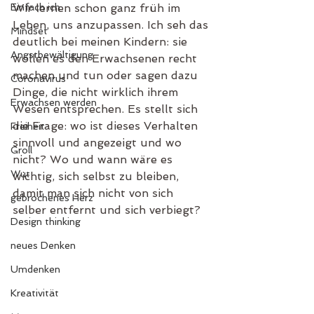
Einfach ich
Wir lernen schon ganz früh im 
Leben, uns anzupassen. Ich seh das 
Mindset
deutlich bei meinen Kindern: sie 
Angstbewältigung
wollen es den Erwachsenen recht 
machen und tun oder sagen dazu 
Coronavirus
Dinge, die nicht wirklich ihrem 
Erwachsen werden
Wesen entsprechen. Es stellt sich 
die Frage: wo ist dieses Verhalten 
Freiheit
sinnvoll und angezeigt und wo 
Groll
nicht? Wo und wann wäre es 
Wut
wichtig, sich selbst zu bleiben, 
damit man sich nicht von sich 
gebrochenes Herz
selber entfernt und sich verbiegt? 
Design thinking
neues Denken
Umdenken
Kreativität