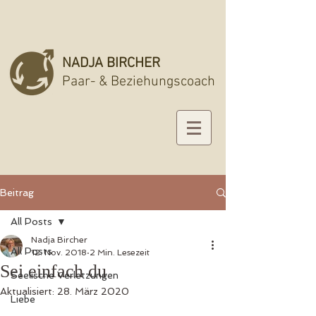
NADJA BIRCHER
Paar- & Beziehungscoach
Beitrag
All Posts
Nadja Bircher
All Posts
12. Nov. 2018
2 Min. Lesezeit
Sei einfach du
Seelische Verletzungen
Aktualisiert:
28. März 2020
Liebe