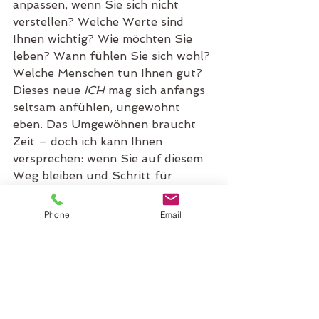
anpassen, wenn Sie sich nicht 
verstellen? Welche Werte sind 
Ihnen wichtig? Wie möchten Sie 
leben? Wann fühlen Sie sich wohl? 
Welche Menschen tun Ihnen gut? 
Dieses neue 
ICH
 mag sich anfangs 
seltsam anfühlen, ungewohnt 
eben. Das Umgewöhnen braucht 
Zeit – doch ich kann Ihnen 
versprechen: wenn Sie auf diesem 
Weg bleiben und Schritt für 
Schritt Ihr eigentliches 
ICH
entdecken, dann fühlt sich das 
Phone
Email
grossartig an! Auf einmal ist Ihr 
Leben wieder stimmig. Bleiben Sie 
weiter auf diesem Weg! Es lohnt 
sich! Seien Sie einfach sich selbst! 